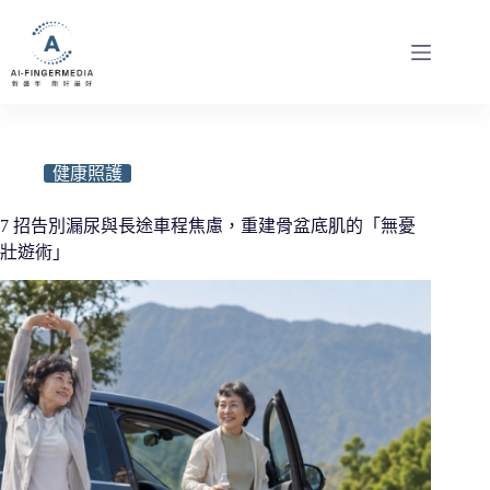
跳
至
主
要
內
容
健康照護
7 招告別漏尿與長途車程焦慮，重建骨盆底肌的「無憂
壯遊術」