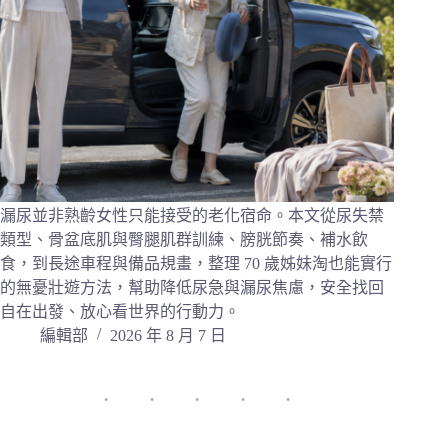
漏尿並非熟齡女性只能接受的老化宿命。本文從尿失禁
類型、骨盆底肌與臀腿肌群訓練、膀胱節奏、補水飲
食，到長途車程與備品規畫，整理 70 歲姊妹淘也能實行
的無憂壯遊方法，幫助降低尿急與漏尿焦慮，安全找回
自在出發、放心看世界的行動力。
編輯部
2026 年 8 月 7 日