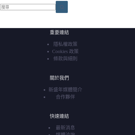
找
不
到
重要連結
符
隱私權政策
合
Cookies 政策
條
條款與細則
件
的
結
關於我們
果
新盛年媒體簡介
合作夥伴
快速連結
最新消息
媒體洽詢