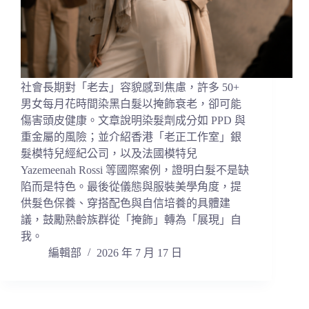
社會長期對「老去」容貌感到焦慮，許多 50+
男女每月花時間染黑白髮以掩飾衰老，卻可能
傷害頭皮健康。文章說明染髮劑成分如 PPD 與
重金屬的風險；並介紹香港「老正工作室」銀
髮模特兒經紀公司，以及法國模特兒
Yazemeenah Rossi 等國際案例，證明白髮不是缺
陷而是特色。最後從儀態與服裝美學角度，提
供髮色保養、穿搭配色與自信培養的具體建
議，鼓勵熟齡族群從「掩飾」轉為「展現」自
我。
編輯部
2026 年 7 月 17 日