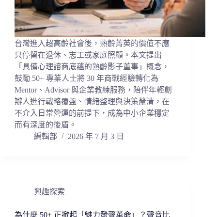
台灣進入超高齡社會後，熟齡菁英的價值不應
只停留在退休、志工或家庭照顧。本文提出
「具備心理諮商底蘊的熟齡影子董事」概念，
鼓勵 50+ 專業人士將 30 年商戰經驗轉化為
Mentor、Advisor 與企業教練服務，陪伴年輕創
辦人進行戰略覆盤、情緒整理與決策釐清，在
不介入日常營運的前提下，成為中小企業穩定
而有深度的後盾。
編輯部
2026 年 7 月 3 日
興趣探索
為什麼 50+ 正掀起「魅力發聲革命」？聲音比