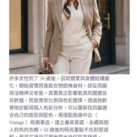
許多女性到了 50 歲後，因荷爾蒙與身體結構變
化，開始習慣用寬鬆衣物遮掩身材，卻反而顯
得沒精神又老氣。其實真正影響氣質的關鍵並
非胖瘦，而是骨架比例與色彩選擇。透過熟齡
骨架診斷與個人色彩分析，可以重新找到最適
合自己的版型與配色，再搭配高級中古（
Vintage ）經典單品，建立兼具質感、永續與個
人特色的衣櫥。50 歲後的時尚重點不在刻意減