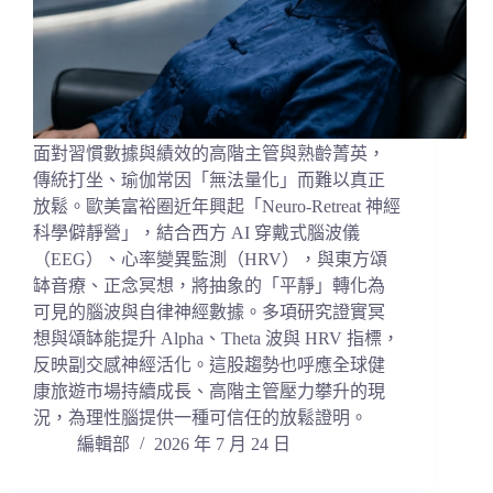
面對習慣數據與績效的高階主管與熟齡菁英，
傳統打坐、瑜伽常因「無法量化」而難以真正
放鬆。歐美富裕圈近年興起「Neuro-Retreat 神經
科學僻靜營」，結合西方 AI 穿戴式腦波儀
（EEG）、心率變異監測（HRV），與東方頌
缽音療、正念冥想，將抽象的「平靜」轉化為
可見的腦波與自律神經數據。多項研究證實冥
想與頌缽能提升 Alpha、Theta 波與 HRV 指標，
反映副交感神經活化。這股趨勢也呼應全球健
康旅遊市場持續成長、高階主管壓力攀升的現
況，為理性腦提供一種可信任的放鬆證明。
編輯部
2026 年 7 月 24 日