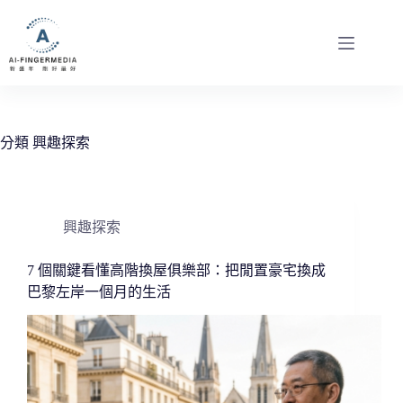
跳
至
主
要
內
容
分類
興趣探索
興趣探索
7 個關鍵看懂高階換屋俱樂部：把閒置豪宅換成
巴黎左岸一個月的生活