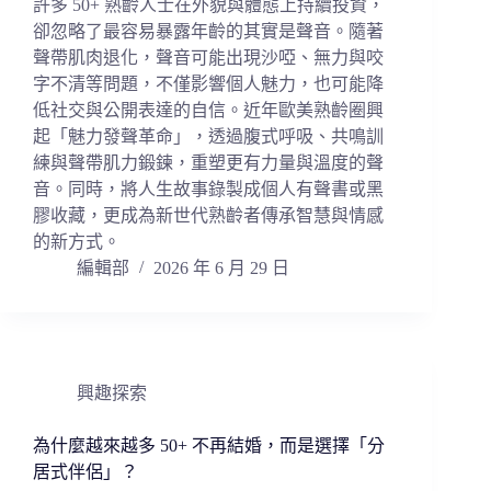
許多 50+ 熟齡人士在外貌與體態上持續投資，
卻忽略了最容易暴露年齡的其實是聲音。隨著
聲帶肌肉退化，聲音可能出現沙啞、無力與咬
字不清等問題，不僅影響個人魅力，也可能降
低社交與公開表達的自信。近年歐美熟齡圈興
起「魅力發聲革命」，透過腹式呼吸、共鳴訓
練與聲帶肌力鍛鍊，重塑更有力量與溫度的聲
音。同時，將人生故事錄製成個人有聲書或黑
膠收藏，更成為新世代熟齡者傳承智慧與情感
的新方式。
編輯部
2026 年 6 月 29 日
興趣探索
為什麼越來越多 50+ 不再結婚，而是選擇「分
居式伴侶」？