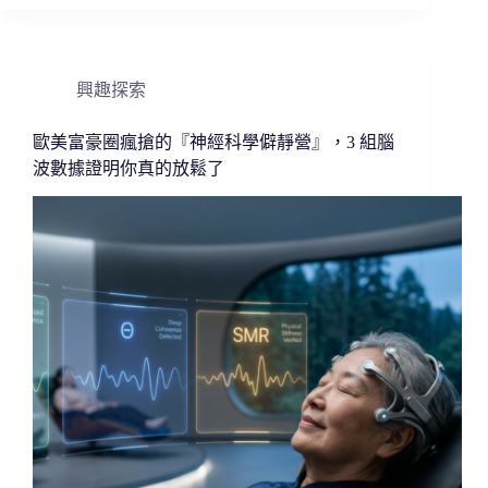
興趣探索
歐美富豪圈瘋搶的『神經科學僻靜營』，3 組腦
波數據證明你真的放鬆了