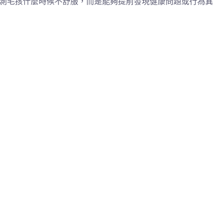
猜測毛孩什麼時候不舒服，而是能夠提前發現健康問題或行為異