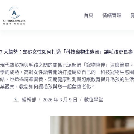
跳
至
首頁
情緒管理
主
要
內
容
7 大趨勢：熟齡女性如何打造「科技寵物生態圈」讓毛孩更長壽
現代熟齡族與毛孩之間的關係已遠超過「寵物陪伴」這麼簡單。隨
學的成熟，高齡女性讀者開始打造屬於自己的「科技寵物生態圈
結，也透過精準營養、定期健康監測與照護教育提升毛孩的生活
業觀察，教您如何讓毛孩與您一起健康老化。
編輯部
2026 年 3 月 9 日
數位學堂