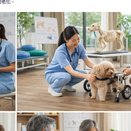
緩老化
。