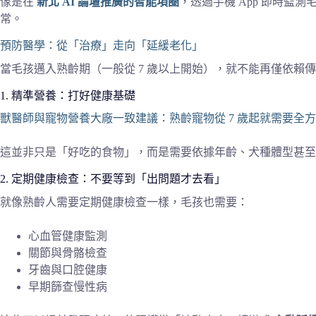
像是在
新北 AI 論壇推廣的智能項圈
，透過手機 App 即時監測
常。
預防醫學：從「治療」走向「延緩老化」
當毛孩邁入熟齡期（一般從 7 歲以上開始），就不能再僅依賴
1. 精準營養：打好健康基礎
獸醫師與寵物營養大廠一致建議：熟齡寵物從 7 歲起就需要全
這並非只是「好吃的食物」，而是需要依據年齡、犬種體型甚
2. 定期健康檢查：不要等到「出問題才去看」
就像熟齡人需要定期健康檢查一樣，毛孩也需要：
心血管健康監測
關節與骨骼檢查
牙齒與口腔健康
早期篩查慢性病