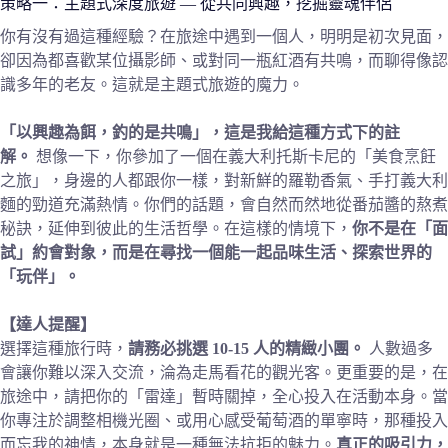
策略一：主題式深度旅遊 — 從共同興趣，挖掘靈魂伴侶
你有沒有過這種經驗？在旅途中遇到一個人，明明是初次見面，
卻因為都喜歡某位攝影師、或對同一瓶紅酒有共鳴，而聊得像認
識多年的老友。這就是主題式旅遊的魔力。
「以興趣為餌，釣的是共鳴」，這是我給這種方式下的註
解。
想像一下，你參加了一個在義大利托斯卡尼的「美食烹飪
之旅」，身邊的人都跟你一樣，對新鮮的羅勒香氣、手打義大利
麵的勁道充滿熱情。你們的話題，會自然而然地從番茄醬的熬煮
秘訣，延伸到彼此的生活哲學。在這樣的情境下，
你不是在「面
試」約會對象，而是在尋找一個能一起品味生活、探索世界的
「玩伴」。
【達人提醒】
選擇這種旅行時，
請務必挑選 10-15 人的精緻小團。
人數過多
會讓你難以深入交流，淪為走馬看花的觀光客。更重要的是，在
旅途中，請把你的「雷達」暫時關掉，全心投入在活動本身。當
你專注於調整相機光圈、或用心感受葡萄酒的單寧時，那種投入
而忘我的神情，本身就是一種無法抗拒的魅力。
真正的吸引力，