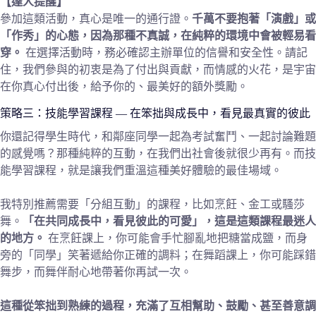
【達人提醒】
參加這類活動，真心是唯一的通行證。
千萬不要抱著「演戲」或
「作秀」的心態，因為那種不真誠，在純粹的環境中會被輕易看
穿。
在選擇活動時，務必確認主辦單位的信譽和安全性。請記
住，我們參與的初衷是為了付出與貢獻，而情感的火花，是宇宙
在你真心付出後，給予你的、最美好的額外獎勵。
策略三：技能學習課程 — 在笨拙與成長中，看見最真實的彼此
你還記得學生時代，和鄰座同學一起為考試奮鬥、一起討論難題
的感覺嗎？那種純粹的互動，在我們出社會後就很少再有。而技
能學習課程，就是讓我們重溫這種美好體驗的最佳場域。
我特別推薦需要「分組互動」的課程，比如烹飪、金工或騷莎
舞。
「在共同成長中，看見彼此的可愛」，這是這類課程最迷人
的地方。
在烹飪課上，你可能會手忙腳亂地把糖當成鹽，而身
旁的「同學」笑著遞給你正確的調料；在舞蹈課上，你可能踩錯
舞步，而舞伴耐心地帶著你再試一次。
這種從笨拙到熟練的過程，充滿了互相幫助、鼓勵、甚至善意調