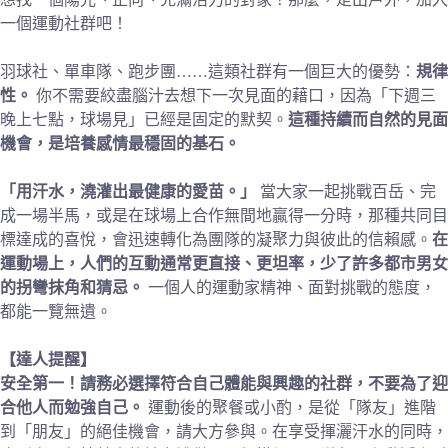
一個運動社群吧！
羽球社、單車隊、跑步團……這類社群有一個巨大的優勢：
規律
性。
你不需要絞盡腦汁去想下一次見面的藉口，因為「下週三
晚上七點，球場見」已經是固定的默契。
這種持續而自然的見面
機會，是培養感情最穩固的基石。
「用汗水，澆灌出最健康的愛苗。」
當大家一起挑戰百岳、完
成一場半馬，或是在球場上合作無間地贏得一分時，那種共同目
標達成的喜悅，會迅速轉化為團隊的凝聚力與彼此的信賴感。
在
運動場上，人們的互動通常更直接、更坦率，少了許多都市男女
的拐彎抹角和猜忌。
一個人的運動家精神、面對挑戰的態度，
都能一覽無遺。
【達人提醒】
安全第一！請務必選擇符合自己體能與興趣的社群，不要為了迎
合他人而勉強自己。
運動後的聚餐或小酌，是從「隊友」進階
到「朋友」的絕佳機會，請大方參與。在享受揮灑汗水的同時，