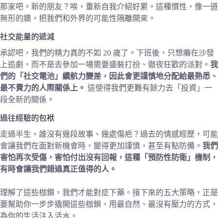
那家吧。新的朋友？唉，重新自我介紹好累。這種慣性，像一道
無形的牆，把我們和外界的可能性隔離開來。
社交能量的遞減
承認吧，我們的精力真的不如 20 歲了。下班後，只想癱在沙發
上追劇，而不是去參加一場需要盛裝打扮、徹夜狂歡的派對。
我
們的「社交電池」續航力變差，因此會更謹慎地分配給最熟悉、
最不費力的人際關係上。
這使得我們更難有餘力去「投資」一
段全新的關係。
過往經驗的包袱
走過半生，誰沒有幾段故事、幾處傷疤？過去的情感經歷，可能
會讓我們在面對新機會時，變得更加謹慎，甚至有點防備。
我們
害怕再次受傷，害怕付出沒有回報，這種「預防性防衛」機制，
有時會讓我們錯過真正值得的人。
理解了這些枷鎖，我們才能對症下藥。接下來的五大策略，正是
要幫助你一步步撬開這些枷鎖，用最自然、最沒有壓力的方式，
為你的生活注入活水。