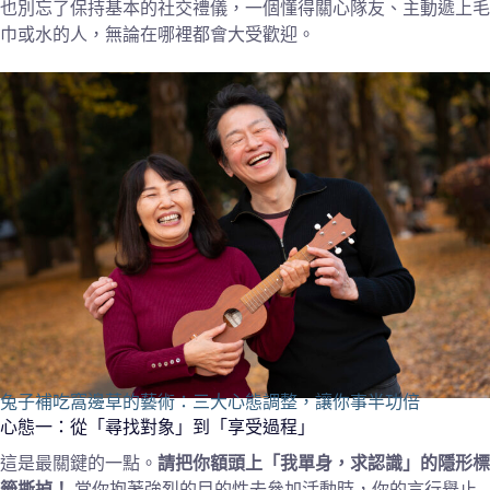
也別忘了保持基本的社交禮儀，一個懂得關心隊友、主動遞上毛
巾或水的人，無論在哪裡都會大受歡迎。
兔子補吃窩邊草的藝術：三大心態調整，讓你事半功倍
心態一：從「尋找對象」到「享受過程」
這是最關鍵的一點。
請把你額頭上「我單身，求認識」的隱形標
籤撕掉！
當你抱著強烈的目的性去參加活動時，你的言行舉止