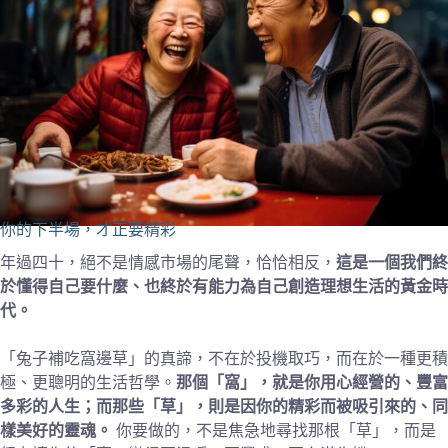
你的下半場，才正要精彩
年過四十，絕不是情感市場的尾聲，恰恰相反，
這是一個我們終
於懂得自己要什麼、也終於有能力為自己創造理想生活的黃金時
代。
「兔子補吃窩邊草」的真諦，不在於投機取巧，而在於一種更積
極、更聰明的生活哲學。
那個「窩」，就是你用心經營的、豐富
多彩的人生；而那些「草」，則是因你的精彩而被吸引來的、同
樣美好的靈魂。
你要做的，不是焦急地尋找那根「草」，而是