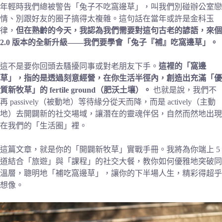
年輕時我們總被警告「兔子不吃窩邊草」，叫我們別碰辦公室戀
情、別跟好友的圈子搞得太複雜。這句話在當年或許是金科玉
律，
但在熟齡的今天，我認為我們需要對這句古老的諺語，來個
2.0 版本的全新升級——我們要學會「兔子『補』吃窩邊草」。
這不是要你回頭去騷擾同事或對老朋友下手。
這裡的「窩邊
草」，指的是透過刻意經營，在你生活半徑內，創造出充滿「優
質新牧草」的 fertile ground（肥沃土壤）。
也就是說，我們不
再 passively（被動地）等待緣分從天而降，而是 actively（主動
地）去開闢新的社交場域，讓潛在的靈魂伴侶，自然而然地出現
在我們的「生活圈」裡。
這篇文章，就是你的「開闢新牧草」實戰手冊。我將為你端上 5
道結合「旅遊」與「課程」的社交大餐，教你如何優雅地突破同
溫層，聰明地「補吃窩邊草」，讓你的下半場人生，精彩得超乎
想像。