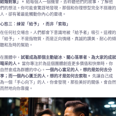
結婚對象」。
給每個人一個機會，去聆聽他們的故事，了解他
們的想法。你可能會驚訝地發現，那個和你理想型完全不搭邊的
人，卻有著最能觸動你內心的靈魂。
心態三：練習「給予」，而非「索取」
在任何社交場合，人們都會下意識地被「給予者」吸引。這裡的
「給予」，不是指物質，而是正向情緒、真誠的讚美、耐心的傾
聽和及時的幫助。
在團體中，
試著成為那個主動破冰、關心落單者、為大家的成就
喝采的人。
當你專注於為這個團體創造更多價值和快樂時，你
自然會成為群體的中心。
一個內心富足的人，想的是如何去分
享；而一個內心匱乏的人，想的才是如何去索取。
先讓自己成
為一個「手心向下」的人，你會發現，那些美好的關係，會自然
而然地向你靠攏。