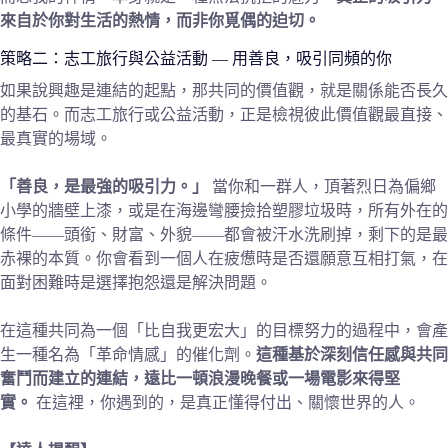
來自於你對生活的熱情，而非你覓偶的迫切。
策略二：志工旅行與公益活動 — 用善良，吸引同頻的你
如果說興趣是連結的起點，那共同的價值觀，就是關係能否長久
的基石。而志工旅行或公益活動，正是檢視彼此價值觀最直接、
最真實的場域。
「善良，是最強的吸引力。」
當你和一群人，頂著烈日為偏鄉
小學的牆壁上漆，或是在海邊彎腰撿拾塑膠垃圾時，所有外在的
條件——頭銜、財富、外貌——都會被汗水洗刷掉，剩下的是最
赤裸的本質。你會看到一個人在疲憊時是否還願意互相打氣，在
面對困難時是選擇抱怨還是解決問題。
在這種共同為一個「比自我更宏大」的目標努力的過程中，會產
生一種名為「革命情感」的催化劑。
這種基於深刻信任感與共同
奮鬥而建立的連結，遠比一頓浪漫晚餐或一場電影來得堅
實。
在這裡，你遇到的，是真正懂得付出、關懷世界的人。