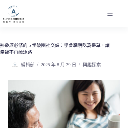
跳
至
主
要
內
容
熟齡族必修的 5 堂破圈社交課：學會聰明吃窩邊草，讓
幸福不再繞遠路
編輯部
2025 年 8 月 29 日
興趣探索