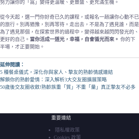
努力讓你的「窩」變得更溫暖、更豐盛、更充滿生機。
從今天起，選一門你好奇已久的課程，或報名一趟讓你心動不已
的旅行。別再猶豫，別再等待。走出去，不是為了遇見誰，而是
為了遇見那個，在探索世界的過程中，變得越來越閃閃發光的、
更好的自己。
當你活成一道光，幸福，自會循光而來。
你的下
半場，才正要開始。
延伸閱讀：
5 種餐桌儀式，深化你與家人、摯友的熟齡情感連結
解鎖你的熟齡愛情：深入解析3大交友圈擴展策略
50歲後交友圈收斂!熟齡族重「質」不重「量」真正摯友不必多
重要連結
隱私權政策
Cookies 政策