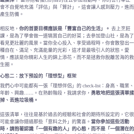
會不自覺地充滿「評估」與「算計」，這會讓人感到壓力，進而
產生防備。
相反地，
你的首要目標應該是「豐富自己的生活」。
去上烹飪
課，是為了學會做一道犒賞自己的好菜；去參加登山社，是為了
看見更壯麗的風景。當你全心投入、享受過程時，你會散發出一
種自在、滿足、充滿能量的光彩，這才是最吸引人的狀態。愛
情，應該是你精彩人生的錦上添花，而不是拯救你脫離苦海的救
生圈。
心態二：放下預設的「理想型」框架
我們心中可能都有一張「理想伴侶」的 check-list：身高、職業、
年齡、興趣……。在熟齡階段，我請求你，
勇敢地把這張清單揉
掉、丟進垃圾桶。
這張清單，往往是基於過去的經驗和社會的期待所設定的，它很
可能會讓你錯過那些「意料之外」的驚喜。
當你參加這些活動
時，請抱著認識「一個有趣的人」的心態，而不是「一個潛在的