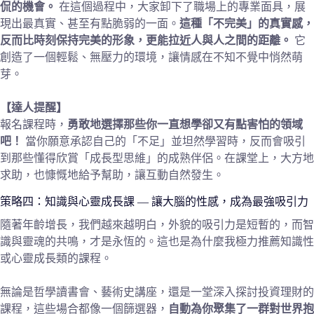
侃的機會。
在這個過程中，大家卸下了職場上的專業面具，展
現出最真實、甚至有點脆弱的一面。
這種「不完美」的真實感，
反而比時刻保持完美的形象，更能拉近人與人之間的距離。
它
創造了一個輕鬆、無壓力的環境，讓情感在不知不覺中悄然萌
芽。
【達人提醒】
報名課程時，
勇敢地選擇那些你一直想學卻又有點害怕的領域
吧！
當你願意承認自己的「不足」並坦然學習時，反而會吸引
到那些懂得欣賞「成長型思維」的成熟伴侶。在課堂上，大方地
求助，也慷慨地給予幫助，讓互動自然發生。
策略四：知識與心靈成長課 — 讓大腦的性感，成為最強吸引力
隨著年齡增長，我們越來越明白，外貌的吸引力是短暫的，而智
識與靈魂的共鳴，才是永恆的。這也是為什麼我極力推薦知識性
或心靈成長類的課程。
無論是哲學讀書會、藝術史講座，還是一堂深入探討投資理財的
課程，這些場合都像一個篩選器，
自動為你聚集了一群對世界抱