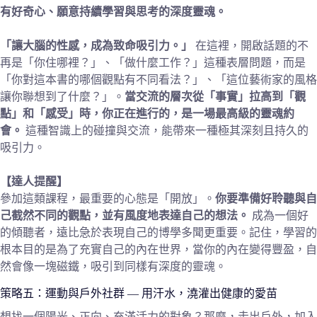
有好奇心、願意持續學習與思考的深度靈魂。
「讓大腦的性感，成為致命吸引力。」
在這裡，開啟話題的不
再是「你住哪裡？」、「做什麼工作？」這種表層問題，而是
「你對這本書的哪個觀點有不同看法？」、「這位藝術家的風格
讓你聯想到了什麼？」。
當交流的層次從「事實」拉高到「觀
點」和「感受」時，你正在進行的，是一場最高級的靈魂約
會。
這種智識上的碰撞與交流，能帶來一種極其深刻且持久的
吸引力。
【達人提醒】
參加這類課程，最重要的心態是「開放」。
你要準備好聆聽與自
己截然不同的觀點，並有風度地表達自己的想法。
成為一個好
的傾聽者，遠比急於表現自己的博學多聞更重要。記住，學習的
根本目的是為了充實自己的內在世界，當你的內在變得豐盈，自
然會像一塊磁鐵，吸引到同樣有深度的靈魂。
策略五：運動與戶外社群 — 用汗水，澆灌出健康的愛苗
想找一個陽光、正向、充滿活力的對象？那麼，走出戶外，加入