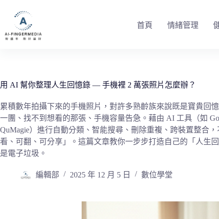
跳
至
首頁
情緒管理
主
要
內
容
用 AI 幫你整理人生回憶錄 — 手機裡 2 萬張照片怎麼辦？
累積數年拍攝下來的手機照片，對許多熟齡族來說既是寶貴回憶
一團、找不到想看的那張、手機容量告急。藉由 AI 工具（如 Google Phot
QuMagie）進行自動分類、智能搜尋、刪除重複、跨裝置整
看、可翻、可分享」。這篇文章教你一步步打造自己的「人生回
是電子垃圾。
編輯部
2025 年 12 月 5 日
數位學堂