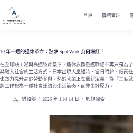
跳
至
首頁
情緒管理
主
要
內
容
10 年一遇的退休革命：熟齡 Spot Work 為何爆紅？
在全球缺工潮與高通膨背景下，退休族群重返職場不再只是為了
與融入社會的生活方式。日本出現大量短時、當日領薪、低責任的「縫
也致力提升高齡勞動參與。熟齡就業正在重新定義：從『二度就
將工作視為一種社會連結與生活節奏，而非生計壓力。
編輯部
2026 年 1 月 14 日
興趣探索