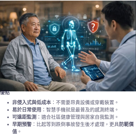
優點
非侵入式與低成本
：不需要昂貴設備或穿戴裝置。
易於日常使用
：智慧手機就是最普及的感測終端。
可遠距監測
：適合社區健康管理與居家自我監測。
早期預警
：比起等到跌倒事故發生後才處理，更具
防範價
值
。