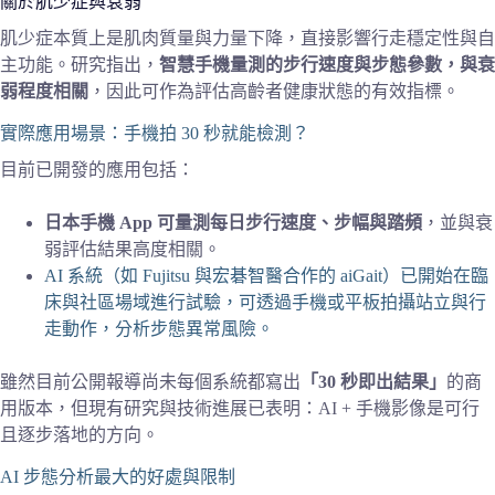
關於肌少症與衰弱
肌少症本質上是肌肉質量與力量下降，直接影響行走穩定性與自
主功能。研究指出，
智慧手機量測的步行速度與步態參數，與衰
弱程度相關
，因此可作為評估高齡者健康狀態的有效指標。
實際應用場景：手機拍 30 秒就能檢測？
目前已開發的應用包括：
日本手機 App 可量測每日步行速度、步幅與踏頻
，並與衰
弱評估結果高度相關。
AI 系統（如 Fujitsu 與宏碁智醫合作的 aiGait）已開始在臨
床與社區場域進行試驗，可透過手機或平板拍攝站立與行
走動作，分析步態異常風險。
雖然目前公開報導尚未每個系統都寫出
「30 秒即出結果」
的商
用版本，但現有研究與技術進展已表明：AI + 手機影像是可行
且逐步落地的方向。
AI 步態分析最大的好處與限制