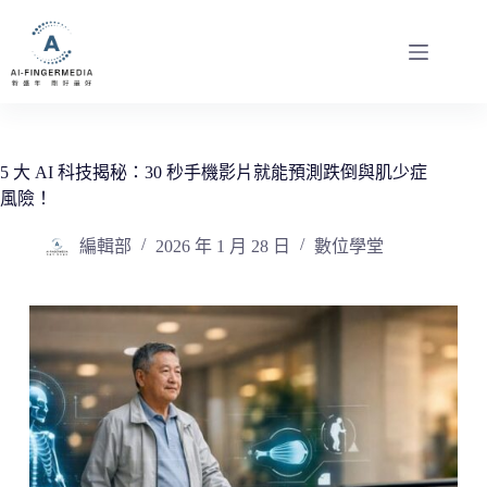
跳
至
主
要
內
容
5 大 AI 科技揭秘：30 秒手機影片就能預測跌倒與肌少症
風險！
編輯部
2026 年 1 月 28 日
數位學堂