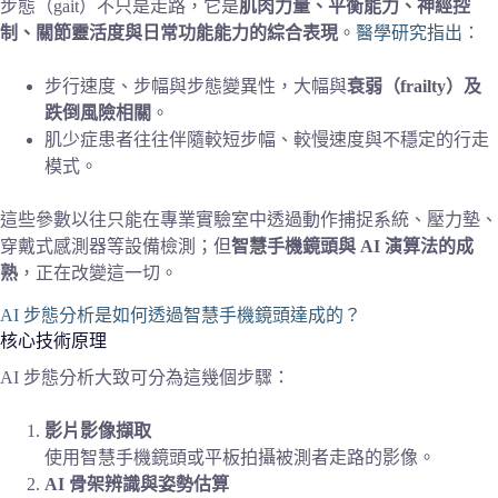
步態（gait）不只是走路，它是
肌肉力量、平衡能力、神經控
制、關節靈活度與日常功能能力的綜合表現
。
醫學研究指出
：
步行速度、步幅與步態變異性，大幅與
衰弱（frailty）及
跌倒風險相關
。
肌少症患者往往伴隨較短步幅、較慢速度與不穩定的行走
模式。
這些參數以往只能在專業實驗室中透過動作捕捉系統、壓力墊、
穿戴式感測器等設備檢測；但
智慧手機鏡頭與 AI 演算法的成
熟
，正在改變這一切。
AI 步態分析是如何透過智慧手機鏡頭達成的？
核心技術原理
AI 步態分析大致可分為這幾個步驟：
影片影像擷取
使用智慧手機鏡頭或平板拍攝被測者走路的影像。
AI 骨架辨識與姿勢估算