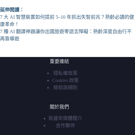
延伸閱讀：
7 大 AI 智慧裝置如何提前 5–10 年抓出失智前兆？熟齡必讀的健
康革命！
7 種 AI 翻譯神器讓你出國旅遊零語言障礙：熟齡深度自由行不
再靠導遊
重要連結
隱私權政策
Cookies 政策
條款與細則
關於我們
新盛年媒體簡介
合作夥伴