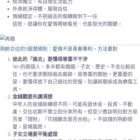
經濟獨立，有自理生活能力
外表乾淨得體，展現自信
情緒穩定，不把過去的傷轉嫁到下一任
這些，是讓你在愛情裡被看見、也能發光的關鍵。
熟齡交往的5個潛規則：愛情不是青春專利，方法要對
彼此的「過去」要懂得尊重不干涉
50+的兩個人，多半都有婚姻、子女、歷史。不去比較前
任，也不要求刪除過去痕跡，是尊重的開始。更重要的
是，要懂得放下自己過往的受傷，別讓新關係成為療傷工
具。
金錢觀要先講清楚
中年人的金錢結構很不同，可能有退休金、投資、不動
產。交往初期不需立刻分享所有，但至少應該明白對方是
否會「理財」「花錢觀念是否合拍」。不談錢的熟齡戀
愛，是場風險。
子女立場要平衡處理