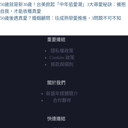
50歲就是新30歲！台美掀起「中年追愛潮」3大尋愛秘訣：擁抱
自我，才能收穫真愛
50歲後遇真愛？婚姻顧問：往成熟戀愛推進，3問題不可不知
重要連結
隱私權政策
Cookies 政策
條款與細則
關於我們
新盛年媒體簡介
合作夥伴
快速連結