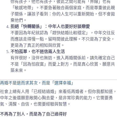
你有孩子，他也有孩子，彼此之間可能有「界線」也有
「敏感地帶」。不要急著融合兩個家庭，而是尊重彼此親
子關係，讓孩子看到：你的人生可以重新開始，但不會拋
棄他們。
拒絕「快轉關係」：中年人也要好好談戀愛
不要因為年紀就認為「趕快結婚比較穩定」，中年交往反
而應該走得慢一點，留時間彼此理解。不只是為了安全，
更是為了真正的相知與欣賞。
不怕孤單，也不迷信兩人生活
有伴很好，沒伴也無妨。進入再婚關係前，請先確定自己
不是「因為怕寂寞」而愛上對方，而是真心欣賞、願意共
築未來。
再婚不是退而求其次，而是「選擇幸福」
社會上總有人用「已經結過婚」來看低再婚者。但你我都知道，
中年之後還願意敞開心胸去愛，是非常珍貴的能力。它需要勇
氣、清醒、自信，也需要經驗與智慧。
不再為了別人，而是為了自己過得好