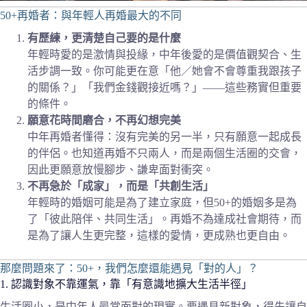
50+再婚者：與年輕人再婚最大的不同
有歷練，更清楚自己要的是什麼
年輕時愛的是激情與投緣，中年後愛的是價值觀契合、生
活步調一致。你可能更在意「他／她會不會尊重我跟孩子
的關係？」「我們金錢觀接近嗎？」——這些務實但重要
的條件。
願意花時間磨合，不再幻想完美
中年再婚者懂得：沒有完美的另一半，只有願意一起成長
的伴侶。也知道再婚不只兩人，而是兩個生活圈的交會，
因此更願意放慢腳步、謙卑面對衝突。
不再急於「成家」，而是「共創生活」
年輕時的婚姻可能是為了建立家庭，但50+的婚姻多是為
了「彼此陪伴、共同生活」。再婚不為達成社會期待，而
是為了讓人生更完整，這樣的愛情，更成熟也更自由。
那麼問題來了：50+，我們怎麼還能遇見「對的人」？
1. 認識對象不靠運氣，靠「有意識地擴大生活半徑」
生活圈小，是中年人最常面對的現實。要遇見新對象，得先讓自