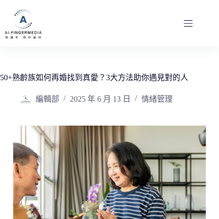
跳
至
主
要
內
容
50+熟齡族如何再婚找到真愛？3大方法助你遇見對的人
編輯部
2025 年 6 月 13 日
情緒管理