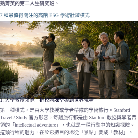
熟菁英的第二人生研究班
。
7 種最值得關注的高階 ESG 學術壯遊模式
1. 大學教授領隊：把校園課堂搬到世界現場
第一種模式，是由大學教授或學者帶隊的學術旅行。Stanford
Travel / Study 官方形容，每趟旅行都是由 Stanford 教授與學者帶
領的「intellectual adventure」，也就是一種行動中的知識探險。
這類行程的魅力，在於它把目的地從「景點」變成「教材」。