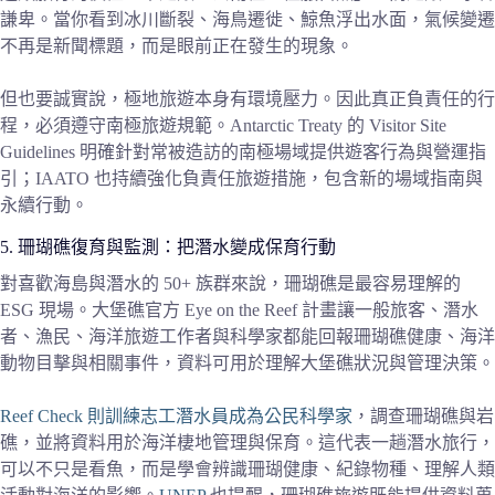
謙卑。當你看到冰川斷裂、海鳥遷徙、鯨魚浮出水面，氣候變遷
不再是新聞標題，而是眼前正在發生的現象。
但也要誠實說，極地旅遊本身有環境壓力。因此真正負責任的行
程，必須遵守南極旅遊規範。Antarctic Treaty 的 Visitor Site
Guidelines 明確針對常被造訪的南極場域提供遊客行為與營運指
引；IAATO 也持續強化負責任旅遊措施，包含新的場域指南與
永續行動。
5. 珊瑚礁復育與監測：把潛水變成保育行動
對喜歡海島與潛水的 50+ 族群來說，珊瑚礁是最容易理解的
ESG 現場。大堡礁官方 Eye on the Reef 計畫讓一般旅客、潛水
者、漁民、海洋旅遊工作者與科學家都能回報珊瑚礁健康、海洋
動物目擊與相關事件，資料可用於理解大堡礁狀況與管理決策。
Reef Check 則訓練志工潛水員成為公民科學家
，調查珊瑚礁與岩
礁，並將資料用於海洋棲地管理與保育。這代表一趟潛水旅行，
可以不只是看魚，而是學會辨識珊瑚健康、紀錄物種、理解人類