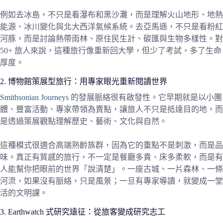
例如去冰島，不只是看瀑布和黑沙灘，而是理解火山地形、地熱
能源、冰川變化與北大西洋氣候系統。去亞馬遜，不只是看粉紅
河豚，而是討論熱帶雨林、原住民生計、碳匯與生物多樣性。對
50+ 旅人來說，這種旅行像重新回大學，但少了考試，多了生命
厚度。
2. 博物館策展型旅行：用專家眼光重新閱讀世界
Smithsonian Journeys
的發展脈絡很有啟發性。它早期就是以小團
體、豐富活動、專家帶領為賣點，讓旅人不只是抵達目的地，而
是透過策展觀點理解歷史、藝術、文化與自然。
這種模式很適合高端熟齡族群，因為它的重點不是刺激，而是品
味。真正有質感的旅行，不一定是餐廳多貴、床多柔軟，而是有
人能幫你把眼前的世界「說清楚」。一座古城、一片森林、一條
河流，如果沒有脈絡，只是風景；一旦有專家導讀，就變成一堂
活的文明課。
3. Earthwatch 式研究遠征：從旅客變成研究志工