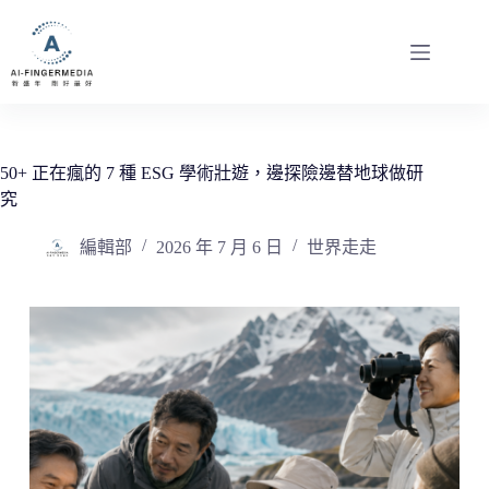
跳
至
主
要
內
容
50+ 正在瘋的 7 種 ESG 學術壯遊，邊探險邊替地球做研
究
編輯部
2026 年 7 月 6 日
世界走走