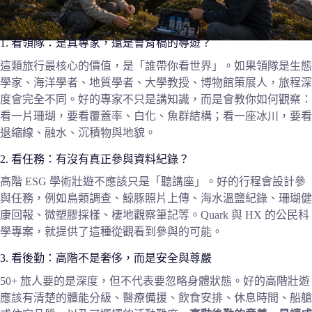
1. 看領隊：是真專家，還是會背稿的導遊？
這類旅行最核心的價值，是「誰帶你看世界」。如果領隊是生態
學家、海洋學者、地質學者、大學教授、博物館策展人，旅程深
度會完全不同。好的專家不只是講知識，而是會教你如何觀察：
看一片珊瑚，要看覆蓋率、白化、魚群結構；看一座冰川，要看
退縮線、融水、沉積物與地貌。
2. 看任務：有沒有真正參與資料紀錄？
高階 ESG 學術壯遊不應該只是「聽講座」。好的行程會設計參
與任務，例如鳥類調查、鯨豚照片上傳、海水溫鹽紀錄、珊瑚健
康回報、微塑膠採樣、棲地觀察筆記等。Quark 與 HX 的公民科
學專案，就提供了這種從觀看到參與的可能。
3. 看後勤：高階不是奢侈，而是安全與尊嚴
50+ 旅人要的是深度，但不代表要忽略身體狀態。好的高階壯遊
應該有清楚的體能分級、醫療備援、飲食安排、休息時間、船艙