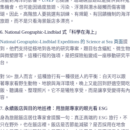
活動對海洋的影響。
UNEP
也提醒，珊瑚礁旅遊既能提供資料蒐
集機會，也可能因過度旅遊、污染、浮潛與潛水碰觸而傷害珊
瑚。因此，高階旅人要挑選有訓練、有規範、有回饋機制的海洋
旅遊，而不是只看海景飯店多漂亮。
6. National Geographic-Lindblad 式「科學在海上」
National Geographic-Lindblad Expeditions 的 Science at Sea 頁面
提
到，他們支持從極地到各地的研究專案，題目包含蝠魟、微生物
與微塑膠等。這種行程的強項，是把探險船變成一座移動研究平
台。
對 50+ 旅人而言，這種旅行有一種很迷人的平衡：白天可以跟
著專家看野生動物、地貌與海洋環境，晚上又能回到舒適空間吃
飯、聽講座、整理照片。它不是犧牲享受，而是讓享受變得有內
容。
7. 永續飯店與目的地巡禮：用旅館專家的眼光看 ESG
身為旅館飯店居住專家會提醒一句：真正高端的 ESG 旅行，不
只在野外，也在飯店裡。飯店是否節能減碳？是否採用在地食