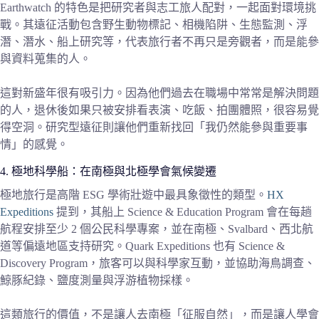
Earthwatch 的特色是把研究者與志工旅人配對，一起面對環境挑
戰。其遠征活動包含野生動物標記、相機陷阱、生態監測、浮
潛、潛水、船上研究等，代表旅行者不再只是旁觀者，而是能參
與資料蒐集的人。
這對新盛年很有吸引力。因為他們過去在職場中常常是解決問題
的人，退休後如果只被安排看表演、吃飯、拍團體照，很容易覺
得空洞。研究型遠征則讓他們重新找回「我仍然能參與重要事
情」的感覺。
4. 極地科學船：在南極與北極學會氣候變遷
極地旅行是高階 ESG 學術壯遊中最具象徵性的類型。
HX
Expeditions
提到，其船上 Science & Education Program 會在每趟
航程安排至少 2 個公民科學專案，並在南極、Svalbard、西北航
道等偏遠地區支持研究。Quark Expeditions 也有 Science &
Discovery Program，旅客可以與科學家互動，並協助海鳥調查、
鯨豚紀錄、鹽度測量與浮游植物採樣。
這類旅行的價值，不是讓人去南極「征服自然」，而是讓人學會