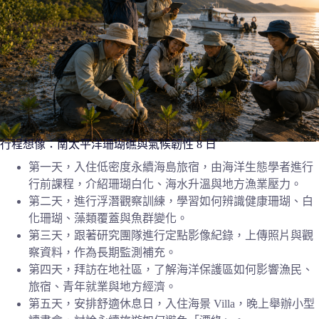
行程想像：南太平洋珊瑚礁與氣候韌性 8 日
第一天，入住低密度永續海島旅宿，由海洋生態學者進行
行前課程，介紹珊瑚白化、海水升溫與地方漁業壓力。
第二天，進行浮潛觀察訓練，學習如何辨識健康珊瑚、白
化珊瑚、藻類覆蓋與魚群變化。
第三天，跟著研究團隊進行定點影像紀錄，上傳照片與觀
察資料，作為長期監測補充。
第四天，拜訪在地社區，了解海洋保護區如何影響漁民、
旅宿、青年就業與地方經濟。
第五天，安排舒適休息日，入住海景 Villa，晚上舉辦小型