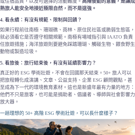
或住宿品質，以及可選擇的活動難度。
高階後勤的意義，是讓成
熟旅人能安全地接近極限自然，而不是逞強。
4. 看永續：有沒有規範、限制與回饋？
如果行程前往南極、珊瑚礁、雨林、原住民社區或脆弱生態區，
就必須看它是否遵守相關規範。南極有場域指引與 IAATO 負責
任旅遊措施；海洋旅遊則要避免踩踏珊瑚、觸碰生物、餵食野生
動物或製造垃圾。
5. 看旅後：旅行結束後，有沒有延續影響力？
真正好的 ESG 學術壯遊，不會在回國那天結束。50+ 旅人可以
把旅程轉化成演講、文章、公益支持、企業 ESG 顧問觀點，甚
至成為下一代的環境教育素材。這也是新盛年最有力量的地方：
他們不只是旅客，也可能是捐助者、倡議者、導師與社會影響力
放大器。
一趟理想的 50+ 高階 ESG 學術壯遊，可以長什麼樣子？