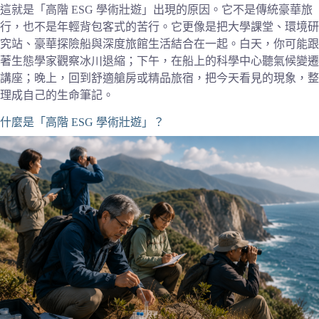
這就是「高階 ESG 學術壯遊」出現的原因。它不是傳統豪華旅
行，也不是年輕背包客式的苦行。它更像是把大學課堂、環境研
究站、豪華探險船與深度旅館生活結合在一起。白天，你可能跟
著生態學家觀察冰川退縮；下午，在船上的科學中心聽氣候變遷
講座；晚上，回到舒適艙房或精品旅宿，把今天看見的現象，整
理成自己的生命筆記。
什麼是「高階 ESG 學術壯遊」？