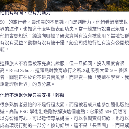
他們有時間，也有判斷力
50+ 的旅行者，最珍貴的不是錢，而是判斷力。他們看過商業世
界的運作，也知道什麼叫做表面功夫。當一趟旅行說自己永續，
他們會想知道：錢流向哪裡？研究資料有沒有被使用？當地社群
有沒有受益？動物有沒有被干擾？船公司或旅行社有沒有公開規
範？
這種旅人不容易被漂亮廣告說服，但一旦認同，投入程度會很
高。Road Scholar 這類熟齡教育旅行之所以能吸引大量 50+ 參與
者，關鍵正在於它不是只賣風景，而是賣一種「我還在學習、我
還能理解世界」的身分感。
他們不想退休後只被安排「輕鬆」
很多熟齡者最怕的不是行程太累，而是被看成只能參加簡化版旅
遊。高階 ESG 學術壯遊剛好解決這個痛點：它承認 50+ 仍然可
以有智識野心，可以聽懂專業講座，可以參與資料紀錄，也可以
成為環境行動的一部分。換句話說，這不是「長輩團」，而是
成