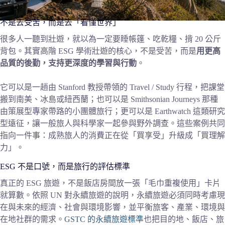
不是去受苦，而是去「看懂世界」
很多人一聽到壯遊，就以為一定要睡帳篷、吃乾糧、揹 20 公斤
背包。其實高階 ESG 學術壯遊的核心，不是受苦，而是
用更高
品質的後勤，支持更深度的學習與行動
。
它可以是一趟由 Stanford 教授帶領的 Travel / Study 行程，把課堂
搬到南美、冰島或紐西蘭；也可以是 Smithsonian Journeys 那種
由策展型專家帶路的小團體旅行；更可以是 Earthwatch 這類研究
型遠征，讓一般旅人與科學家一起參與野外調查。這些案例共同
指向一件事：成熟旅人的消費正在從「買享受」升級成「買理解
力」。
ESG 不是口號，而是旅行的評估標準
真正的 ESG 旅遊，不是飯店房間放一張「毛巾重複使用」卡片
就算數。依照 UN 對永續旅遊的說明，永續旅遊必須同時考慮現
在與未來的經濟、社會與環境影響，並平衡旅客、產業、環境與
在地社群的需求。
GSTC 的永續旅遊標準
也把目的地、飯店、旅