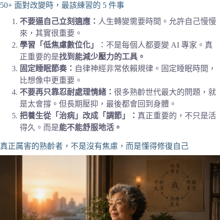
50+ 面對改變時，最該練習的 5 件事
不要逼自己立刻適應：
人生轉變需要時間。允許自己慢慢
來，其實很重要。
學習「低焦慮數位化」
：不是每個人都要變 AI 專家。真
正重要的是
找到能減少壓力的工具。
固定睡眠節奏：
自律神經非常依賴規律。固定睡眠時間，
比想像中更重要。
不要再只靠忍耐處理情緒：
很多熟齡世代最大的問題，就
是太會撐。但長期壓抑，最後都會回到身體。
把養生從「治病」改成「調節」：
真正重要的，不只是活
得久。而是
能不能舒服地活。
真正厲害的熟齡者，不是沒有焦慮，而是懂得修復自己