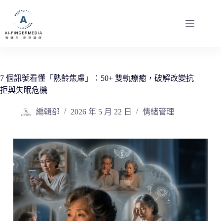
跳
至
主
要
內
容
7 個訊號看懂「熟齡焦慮」：50+ 雙軌療癒，破解改變抗
拒與失眠危機
編輯部
2026 年 5 月 22 日
情緒管理