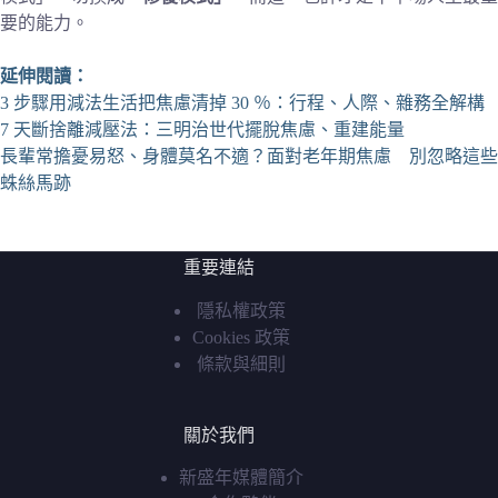
要的能力。
延伸閱讀：
3 步驟用減法生活把焦慮清掉 30 ％：行程、人際、雜務全解構
7 天斷捨離減壓法：三明治世代擺脫焦慮、重建能量
長輩常擔憂易怒、身體莫名不適？面對老年期焦慮 別忽略這些
蛛絲馬跡
重要連結
隱私權政策
Cookies 政策
條款與細則
關於我們
新盛年媒體簡介