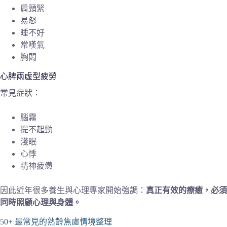
肩頸緊
易怒
睡不好
常嘆氣
胸悶
心脾兩虛型疲勞
常見症狀：
腦霧
提不起勁
淺眠
心悸
精神疲憊
因此近年很多養生與心理專家開始強調：
真正有效的療癒，必須
同時照顧心理與身體。
50+ 最常見的熟齡焦慮情境整理