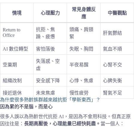
常見身體反
情境
心理壓力
中醫觀點
應
抗拒、焦
頭痛、肩頸
Return to
肝氣鬱結
Office
躁、疲憊
緊
AI 數位轉型
害怕落後
失眠、胸悶
氣血不順
失落感、空
空巢期
半夜易醒
心腎不交
虛
組織改制
安全感下降
心悸、焦慮
心脾失衡
接近退休
未來焦慮
慢性疲勞
腎氣不足
為什麼很多熟齡族群越來越抗拒「學新東西」？
因為累的不是腦，而是心
很多人誤以為熟齡世代抗拒 AI，是因為不會用科技。但真正原
因往往是：
長期高壓後，心理能量已經快耗盡。
當一個人：