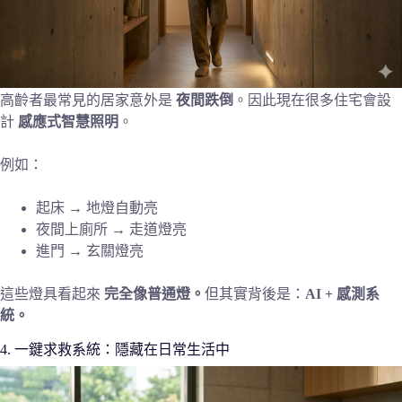
高齡者最常見的居家意外是
夜間跌倒
。因此現在很多住宅會設
計
感應式智慧照明
。
例如：
起床 → 地燈自動亮
夜間上廁所 → 走道燈亮
進門 → 玄關燈亮
這些燈具看起來
完全像普通燈。
但其實背後是：
AI + 感測系
統。
4. 一鍵求救系統：隱藏在日常生活中