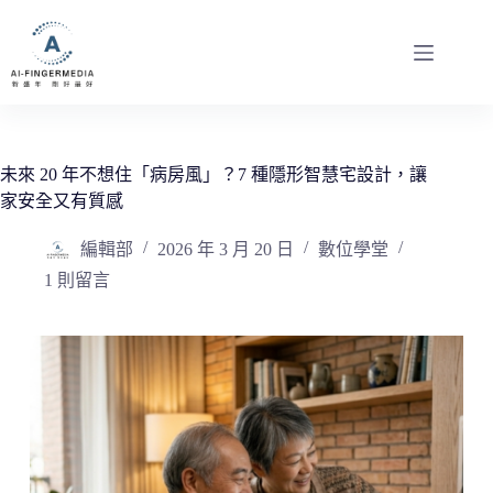
跳
至
主
要
內
容
未來 20 年不想住「病房風」？7 種隱形智慧宅設計，讓
家安全又有質感
編輯部
2026 年 3 月 20 日
數位學堂
1 則留言