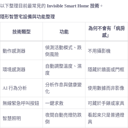
以下整理目前最常見的
Invisible Smart Home 技術
。
隱形智慧宅設備與功能整理
為何不會有「病房
技術類型
功能
感」
偵測活動模式、跌
動作感測器
不用攝影機
倒風險
自動調整溫度、濕
環境感測器
隱藏於牆面或門框
度
分析作息與健康變
AI 行為分析
使用數據而非影像
化
無線緊急呼叫按鈕
一鍵求救
可藏於手錶或家具
夜間自動亮燈防跌
看起來只是普通燈
智慧照明
倒
具