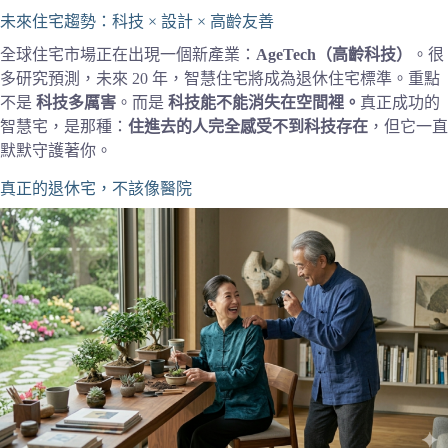
未來住宅趨勢：科技 × 設計 × 高齡友善
全球住宅市場正在出現一個新產業：
AgeTech（高齡科技）
。很
多研究預測，未來 20 年，智慧住宅將成為退休住宅標準。重點
不是
科技多厲害
。而是
科技能不能消失在空間裡。
真正成功的
智慧宅，是那種：
住進去的人完全感受不到科技存在
，但它一直
默默守護著你。
真正的退休宅，不該像醫院